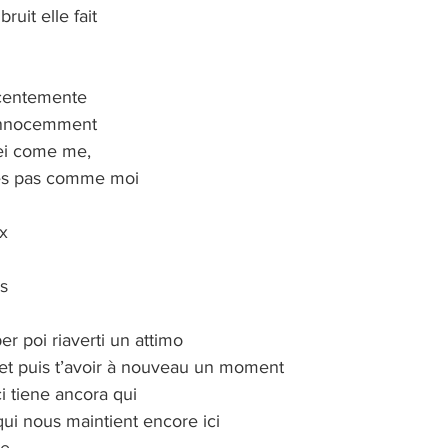
ruit elle fait
ocentemente
i innocemment
ei come me,
’es pas comme moi
x
s
per poi riaverti un attimo
 et puis t’avoir à nouveau un moment
i tiene ancora qui
qui nous maintient encore ici