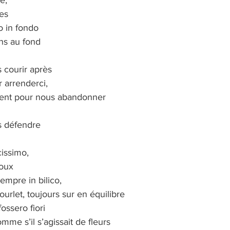
e,
mes
o in fondo
ns au fond
 courir après
r arrenderci,
ent pour nous abandonner
s défendre
issimo, 
oux
empre in bilico,
ourlet, toujours sur en équilibre
fossero fiori
mme s’il s’agissait de fleurs