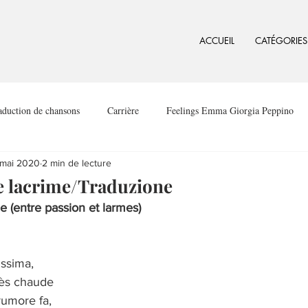
ACCUEIL
CATÉGORIES
aduction de chansons
Carrière
Feelings Emma Giorgia Peppino
 mai 2020
2 min de lecture
e lacrime/Traduzione
e (entre passion et larmes)
issima,
ès chaude
rumore fa,