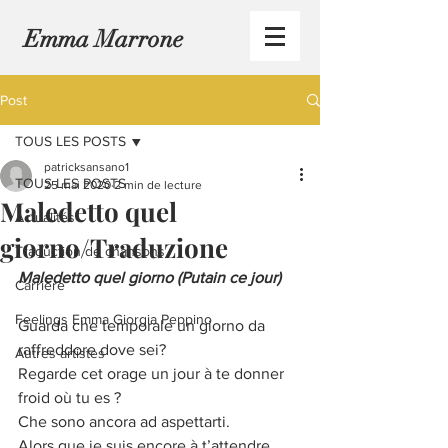
Emma Marrone
Post
TOUS LES POSTS
patricksansano1
TOUS LES POSTS
25 mai 2020
2 min de lecture
Maledetto quel
Actualités
giorno/Traduzione
Traduction de chansons
Maledetto quel giorno (Putain ce jour)
Carrière
Feelings Emma Giorgia Peppino
Guarda che temporale un giorno da 
raffreddore dove sei?
Autres artistes
Regarde cet orage un jour à te donner 
froid où tu es ?
Che sono ancora ad aspettarti.
Alors que je suis encore à t’attendre