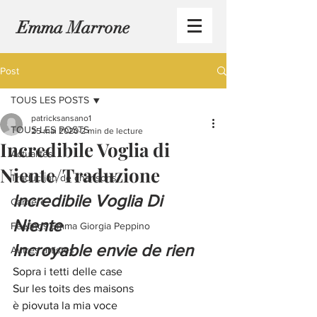
Emma Marrone
Post
TOUS LES POSTS
patricksansano1
TOUS LES POSTS
25 mai 2020
2 min de lecture
Incredibile Voglia di
Actualités
Niente/Traduzione
Traduction de chansons
Incredibile Voglia Di 
Carrière
Niente
Feelings Emma Giorgia Peppino
Incroyable envie de rien
Autres artistes
Sopra i tetti delle case
Sur les toits des maisons
è piovuta la mia voce