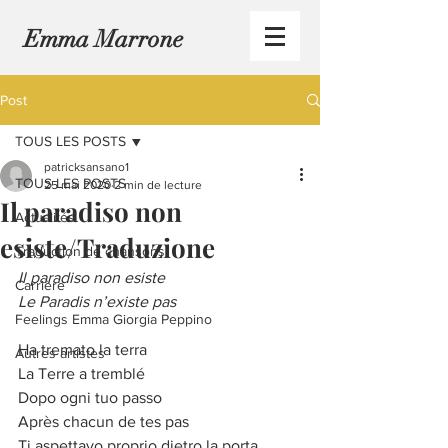
Emma Marrone
Post
TOUS LES POSTS
patricksansano1
TOUS LES POSTS
25 mai 2020
2 min de lecture
Il paradiso non
Actualités
esiste/Traduzione
Traduction de chansons
Il paradiso non esiste
Carrière
Le Paradis n’existe pas
Feelings Emma Giorgia Peppino
Ha tremato la terra
Autres artistes
La Terre a tremblé
Dopo ogni tuo passo
Après chacun de tes pas
Ti aspettavo proprio dietro la porta