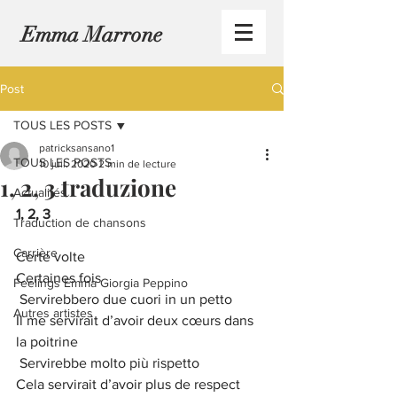
Emma Marrone
Post
TOUS LES POSTS
patricksansano1
TOUS LES POSTS
10 juil. 2020
2 min de lecture
1, 2, 3 traduzione
Actualités
1, 2, 3
Traduction de chansons
Carrière
Certe volte
Certaines fois
Feelings Emma Giorgia Peppino
 Servirebbero due cuori in un petto
Autres artistes
Il me servirait d’avoir deux cœurs dans 
la poitrine
 Servirebbe molto più rispetto
Cela servirait d’avoir plus de respect