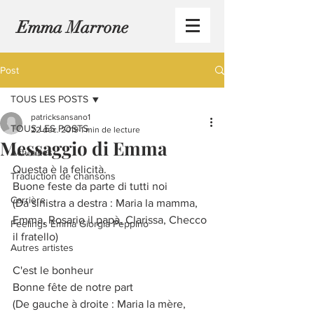
Emma Marrone
Post
TOUS LES POSTS
patricksansano1
TOUS LES POSTS
22 déc. 2019
1 min de lecture
Messaggio di Emma
Actualités
Questa è la felicità.
Traduction de chansons
Buone feste da parte di tutti noi 
Carrière
(Da sinistra a destra : Maria la mamma, 
Emma, Rosario il papà, Clarissa, Checco 
Feelings Emma Giorgia Peppino
il fratello)
Autres artistes
C'est le bonheur
Bonne fête de notre part
(De gauche à droite : Maria la mère, 