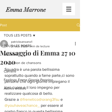
Emma Marrone
Post
TOUS LES POSTS
patricksansano1
TOUS LES POSTS
27 oct. 2020
1 min de lecture
Messaggio di Emma 27 10
Actualités
2020
Traduction de chansons
Squadra è una parola bellissima 
Carrière
soprattutto quando a farne parte,ci sono 
Feelings Emma Giorgia Peppino
persone che ogni giorno impiegano il 
loro cuore e il loro impegno per 
Autres artistes
realizzare qualcosa di bello.
Grazie a 
@frenetico
@orang3fsu
 e 
@youhaveachance_
 per essere al 
nostro fianco in questa bellissima 