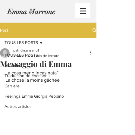
Emma Marrone
Post
TOUS LES POSTS
patricksansano1
TOUS LES POSTS
10 oct. 2020
1 min de lecture
Messaggio di Emma
Actualités
La cosa meno incasinata” 
Traduction de chansons
La chose la moins gâchée
Carrière
Feelings Emma Giorgia Peppino
Autres artistes