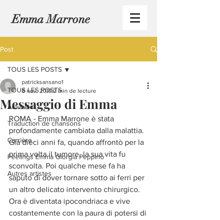
Emma Marrone
Post
TOUS LES POSTS
patricksansano1
TOUS LES POSTS
6 nov. 2019
2 min de lecture
Messaggio di Emma
Actualités
ROMA - Emma Marrone è stata 
Traduction de chansons
profondamente cambiata dalla malattia. 
Carrière
Già dieci anni fa, quando affrontò per la 
prima volta il tumore, la sua vita fu 
Feelings Emma Giorgia Peppino
sconvolta. Poi qualche mese fa ha 
Autres artistes
saputo di dover tornare sotto ai ferri per 
un altro delicato intervento chirurgico. 
Ora è diventata ipocondriaca e vive 
costantemente con la paura di potersi di 