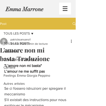
Emma Marrone
Post
TOUS LES POSTS
patricksansano1
TOUS LES POSTS
25 mai 2020
3 min de lecture
L'amore non mi
Actualités
basta/Traduzione
Traduction de chansons
"L'amore non mi basta"
Carrière
L’amour ne me suffit pas
Feelings Emma Giorgia Peppino
Autres artistes
Se ci fossero istruzioni per spiegare il 
meccanismo
S'il existait des instructions pour nous 
expliquer le mécanisme