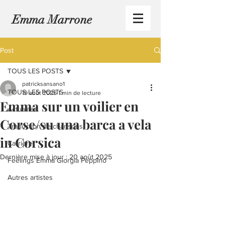
Emma Marrone
Post
TOUS LES POSTS
patricksansano1
TOUS LES POSTS
19 août 2025
1 min de lecture
Emma sur un voilier en
Actualités
Corse/su una barca a vela
Traduction de chansons
in Corsica
Carrière
Dernière mise à jour :
20 août 2025
Feelings Emma Giorgia Peppino
Autres artistes