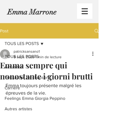
Emma Marrone
Post
TOUS LES POSTS
patricksansano1
TOUS LES POSTS
8 sept. 2020
1 min de lecture
Emma sempre qui
Actualités
nonostante i giorni brutti
Traduction de chansons
Emma toujours présente malgré les 
Carrière
épreuves de la vie.
Feelings Emma Giorgia Peppino
Autres artistes