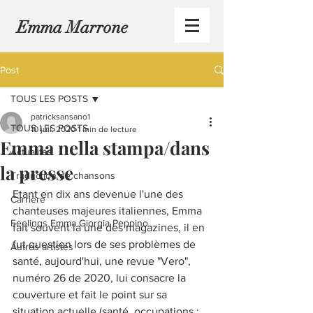
Emma Marrone
Post
TOUS LES POSTS
patricksansano1
TOUS LES POSTS
10 juil. 2020
1 min de lecture
Emma nella stampa/dans
Actualités
la presse
Traduction de chansons
Etant en dix ans devenue l'une des 
Carrière
chanteuses majeures italiennes, Emma 
Feelings Emma Giorgia Peppino
fait souvent la une des magazines, il en 
fut question lors de ses problèmes de 
Autres artistes
santé, aujourd'hui, une revue "Vero", 
numéro 26 de 2020, lui consacre la 
couverture et fait le point sur sa 
situation actuelle (santé, occupations : 