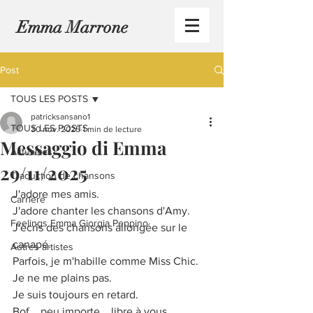
Emma Marrone
Post
TOUS LES POSTS
patricksansano1
TOUS LES POSTS
30 nov. 2025
1 min de lecture
Messaggio di Emma
Actualités
29/11/2025
Traduction de chansons
J'adore mes amis.
Carrière
J'adore chanter les chansons d'Amy.
Feelings Emma Giorgia Peppino
J'écris des chansons allongée sur le 
canapé.
Autres artistes
Parfois, je m'habille comme Miss Chic.
Je ne me plains pas.
Je suis toujours en retard.
Bof... peu importe... libre à vous 