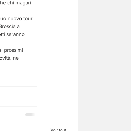
che chi magari 
suo nuovo tour 
Brescia a 
tti saranno 
i prossimi 
vità, ne 
Voir tout