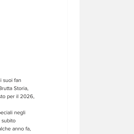
 suoi fan 
utta Storia, 
to per il 2026, 
ciali negli 
 subito 
alche anno fa, 