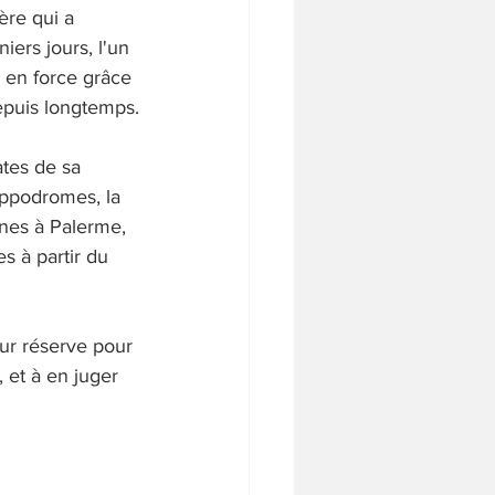
re qui a 
iers jours, l'un 
r en force grâce 
epuis longtemps.
tes de sa 
ippodromes, la 
ênes à Palerme, 
s à partir du 
ur réserve pour 
 et à en juger 