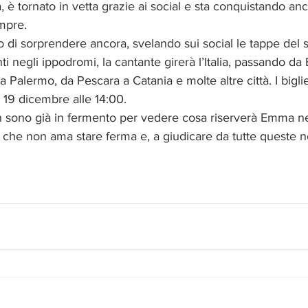
 è tornato in vetta grazie ai social e sta conquistando an
mpre.
di sorprendere ancora, svelando sui social le tappe del 
nti negli ippodromi, la cantante girerà l’Italia, passando da 
 Palermo, da Pescara a Catania e molte altre città. I biglie
ì 19 dicembre alle 14:00.
an sono già in fermento per vedere cosa riserverà Emma ne
 che non ama stare ferma e, a giudicare da tutte queste no