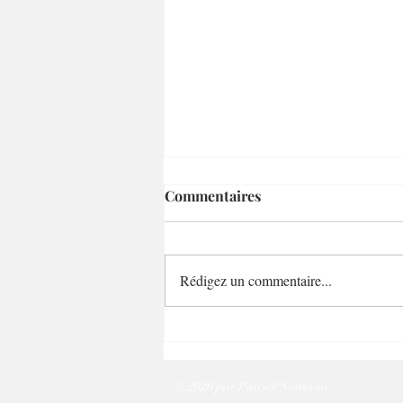
Commentaires
Rédigez un commentaire...
Emma à Naples avant son
concert du 29 juillet
© 2020 par
Patrick Sansano