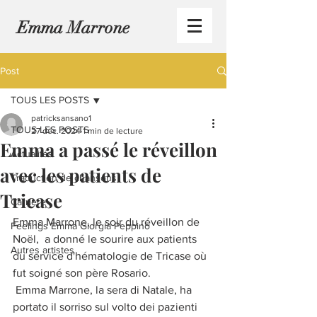
Emma Marrone
Post
TOUS LES POSTS
patricksansano1
TOUS LES POSTS
27 déc. 2024
1 min de lecture
Emma a passé le réveillon
Actualités
avec les patients de
Traduction de chansons
Tricase
Carrière
Emma Marrone, le soir du réveillon de 
Feelings Emma Giorgia Peppino
Noël,  a donné le sourire aux patients 
Autres artistes
du service d'hématologie de Tricase où 
fut soigné son père Rosario.
 Emma Marrone, la sera di Natale, ha 
portato il sorriso sul volto dei pazienti 