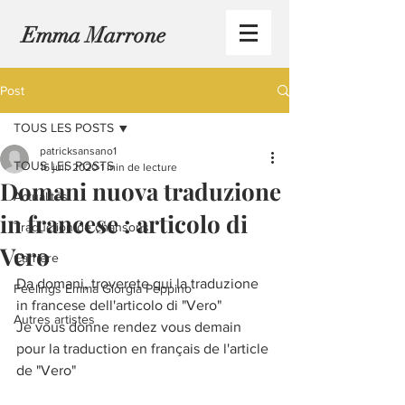
Emma Marrone
Post
TOUS LES POSTS
patricksansano1
TOUS LES POSTS
16 juil. 2020
1 min de lecture
Domani nuova traduzione
Actualités
in francese : articolo di
Traduction de chansons
Vero
Carrière
Da domani, troverete qui la traduzione 
Feelings Emma Giorgia Peppino
in francese dell'articolo di "Vero"
Autres artistes
Je vous donne rendez vous demain 
pour la traduction en français de l'article 
de "Vero"