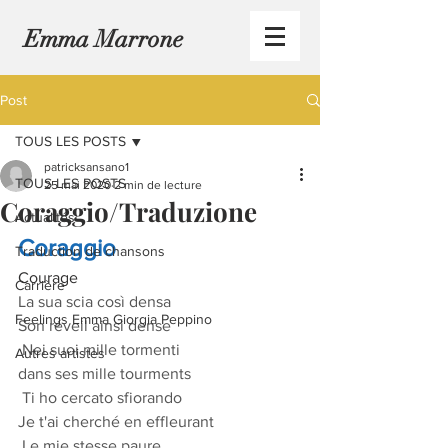
Emma Marrone
Post
TOUS LES POSTS
patricksansano1
TOUS LES POSTS
25 mai 2020
2 min de lecture
Coraggio/Traduzione
Actualités
Coraggio
Traduction de chansons
Courage
Carrière
La sua scia così densa 
Feelings Emma Giorgia Peppino
Son réveil ainsi dense
 Nei suoi mille tormenti 
Autres artistes
dans ses mille tourments
 Ti ho cercato sfiorando 
Je t'ai cherché en effleurant
 Le mie stesse paure. 