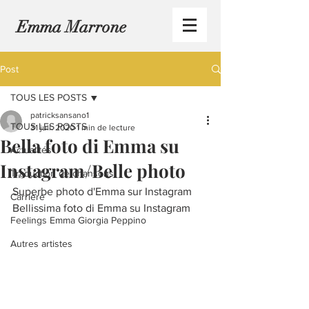
Emma Marrone
Post
TOUS LES POSTS
patricksansano1
TOUS LES POSTS
31 juil. 2020
1 min de lecture
Bella foto di Emma su
Actualités
Instagram/Belle photo
Traduction de chansons
Superbe photo d'Emma sur Instagram
Carrière
Bellissima foto di Emma su Instagram
Feelings Emma Giorgia Peppino
Autres artistes