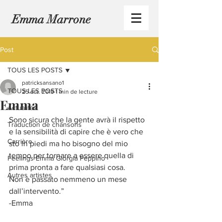
Emma Marrone
Post
TOUS LES POSTS
patricksansano1
TOUS LES POSTS
25 oct. 2019
1 min de lecture
Emma
Actualités
Sono sicura che la gente avrà il rispetto 
Traduction de chansons
e la sensibilità di capire che è vero che 
Carrière
sto in piedi ma ho bisogno del mio 
tempo per tornare a essere quella di 
Feelings Emma Giorgia Peppino
prima pronta a fare qualsiasi cosa.
Autres artistes
Non è passato nemmeno un mese 
dall’intervento.”
-Emma