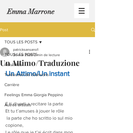
Emma Marrone
Post
TOUS LES POSTS
patricksansano1
TOUS LES POSTS
26 mai 2020
2 min de lecture
Un Attimo/Traduzione
Actualités
Un Attimo/Un instant
Traduction de chansons
Carrière
Feelings Emma Giorgia Peppino
E ti diverti a recitare la parte
Autres artistes
Et tu t’amuses à jouer le rôle
 la parte che ho scritto io sul mio 
copione,
Le rôle que je t’ai écrit dans mon 