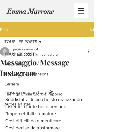
Emma Marrone
Post
TOUS LES POSTS
patricksansano1
TOUS LES POSTS
31 juil. 2020
1 min de lecture
Messaggio/Message
Actualités
Instagram
Traduction de chansons
Carrière
fresca come un fiore 🌸
Feelings Emma Giorgia Peppino
Soddisfatta di ciò che sto realizzando 
Autres artistes
insieme a tante belle persone.
“Impercettibili sfumature
Così difficili da dimenticare
Così decise da trasformare