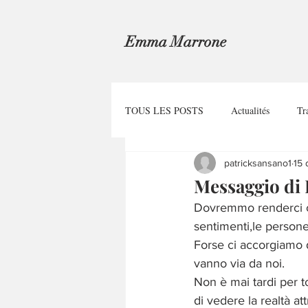
Emma Marrone
TOUS LES POSTS
Actualités
Tr
patricksansano1
15 
Messaggio d
Dovremmo renderci co
sentimenti,le persone
Forse ci accorgiamo 
vanno via da noi.
Non è mai tardi per to
di vedere la realtà att