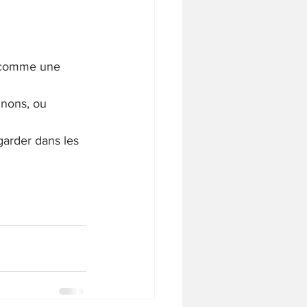
 comme une 
nons, ou 
egarder dans les 