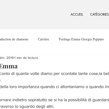
ACCUEIL
CATÉGORIES
aduction de chansons
Carrière
Feelings Emma Giorgia Peppino
déc. 2019
1 min de lecture
i Emma
nto di quante volte diamo per scontate tante cose,la bell
.
della loro importanza quando ci allontaniamo o quando in
rnare indietro sopratutto se si ha la possibilità di guardars
raverso lo sguardo degli altri.