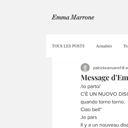
Emma Marrone
TOUS LES POSTS
Actualités
Tr
patricksansano1
8 a
Message d'Em
/io parto/
C'È UN NUOVO DIS
quando torno torno.
Ciao bell*
Je pars
Il y a un nouveau dis