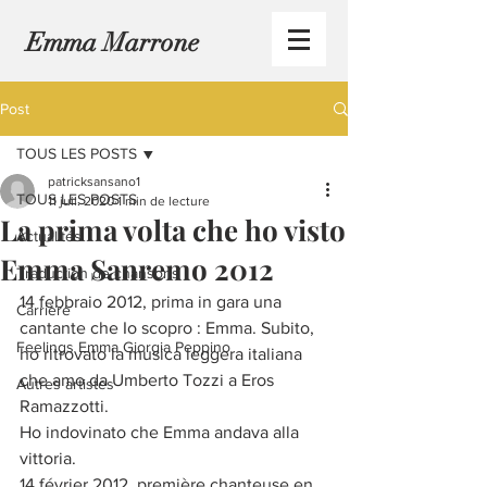
Emma Marrone
Post
TOUS LES POSTS
patricksansano1
TOUS LES POSTS
11 juil. 2020
1 min de lecture
La prima volta che ho visto
Actualités
Emma Sanremo 2012
Traduction de chansons
14 febbraio 2012, prima in gara una 
Carrière
cantante che Io scopro : Emma. Subito, 
Feelings Emma Giorgia Peppino
ho ritrovato la musica leggera italiana 
che amo da Umberto Tozzi a Eros 
Autres artistes
Ramazzotti.
Ho indovinato che Emma andava alla 
vittoria.
14 février 2012, première chanteuse en 