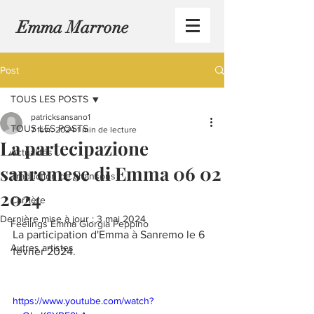
Emma Marrone
Post
TOUS LES POSTS
patricksansano1
TOUS LES POSTS
7 févr. 2024
1 min de lecture
La partecipazione
Actualités
sanremese di Emma 06 02
Traduction de chansons
2024
Carrière
Dernière mise à jour :
3 mai 2024
Feelings Emma Giorgia Peppino
La participation d'Emma à Sanremo le 6 
Autres artistes
février 2024.
https://www.youtube.com/watch?