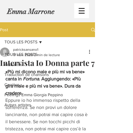
Emma Marrone
Post
TOUS LES POSTS
patricksansano1
TOUS LES POSTS
17 nov. 2020
2 min de lecture
Intervista Io Donna parte 7
Actualités
«Più mi dicono male e più mi va bene» 
Traduction de chansons
canta in 
Fortuna
. Aggiungendo: «Più 
Carrière
gira male e più mi va bene». Dura da 
credere.
Feelings Emma Giorgia Peppino
Eppure io ho immenso rispetto della 
Autres artistes
sofferenza. Se non provi un dolore 
lancinante, non potrai mai capire cosa è 
il benessere. Se non tocchi picchi di 
tristezza, non potrai mai capire cos’è la 