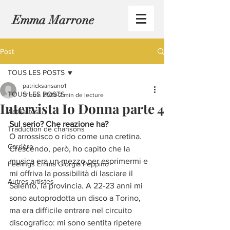
Emma Marrone
Post
TOUS LES POSTS
patricksansano1
TOUS LES POSTS
17 nov. 2020
2 min de lecture
Intervista Io Donna parte 4
Actualités
Sul serio? Che reazione ha?
Traduction de chansons
O arrossisco o rido come una cretina. 
Carrière
Crescendo, però, ho capito che la 
musica era un mezzo per esprimermi e 
Feelings Emma Giorgia Peppino
mi offriva la possibilità di lasciare il 
Autres artistes
Salento, la provincia. A 22-23 anni mi 
sono autoprodotta un disco a Torino, 
ma era difficile entrare nel circuito 
discografico: mi sono sentita ripetere 