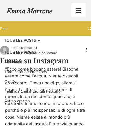
Emma Marrone
Post
TOUS LES POSTS
patricksansano1
TOUS LES POSTS
11 mars 2020
1 min de lecture
Emma su Instagram
Actualités
“Ecco come bisogna essere! Bisogna 
Traduction de chansons
essere come l’acqua. Niente ostacoli 
Carrière
essa scorre. Trova una diga, allora si 
ferma. La diga si spezza, scorre di 
Feelings Emma Giorgia Peppino
nuovo. In un recipiente quadrato, è 
Autres artistes
quadrata. In uno tondo, è rotonda. Ecco 
perché è più indispensabile di ogni altra 
cosa. Niente esiste al mondo più 
adattabile dell’acqua. E tuttavia quando 