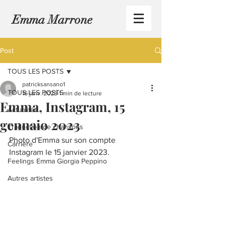
Emma Marrone
Post
TOUS LES POSTS
patricksansano1
TOUS LES POSTS
16 janv. 2023
1 min de lecture
Emma, Instagram, 15
Actualités
gennaio 2023
Traduction de chansons
Photo d'Emma sur son compte 
Carrière
Instagram le 15 janvier 2023.
Feelings Emma Giorgia Peppino
Autres artistes