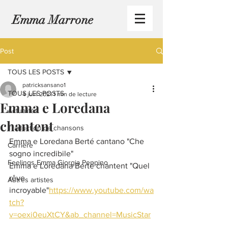
Emma Marrone
Post
TOUS LES POSTS
patricksansano1
TOUS LES POSTS
4 juin 2021
1 min de lecture
Emma e Loredana
Actualités
chantent
Traduction de chansons
Emma e Loredana Berté cantano "Che 
Carrière
sogno incredibile"
Feelings Emma Giorgia Peppino
Emma e Loredana Berté chantent "Quel 
rêve 
Autres artistes
incroyable"
https://www.youtube.com/wa
tch?
v=oexi0euXtCY&ab_channel=MusicStar