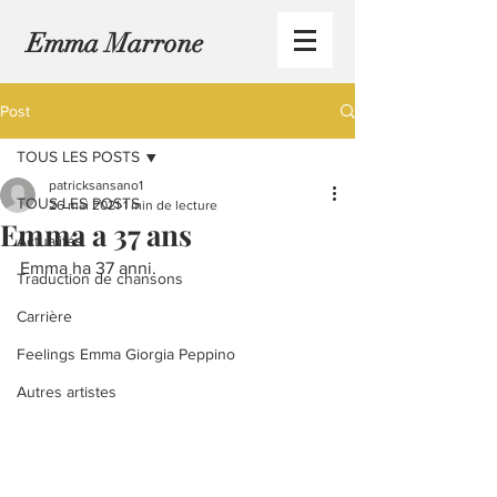
Emma Marrone
Post
TOUS LES POSTS
patricksansano1
TOUS LES POSTS
26 mai 2021
1 min de lecture
Emma a 37 ans
Actualités
Emma ha 37 anni.
Traduction de chansons
Carrière
Feelings Emma Giorgia Peppino
Autres artistes