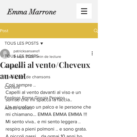
Emma Marrone
Post
TOUS LES POSTS
patricksansano1
TOUS LES POSTS
8 sept. 2020
1 min de lecture
Capelli al vento/Cheveux
Actualités
au vent
Traduction de chansons
Così sempre ..
Carrière
Capelli al vento davanti al viso e un 
Feelings Emma Giorgia Peppino
sorriso che mi spacca la faccia..
Un microfono un palco e le persone che 
Autres artistes
mi chiamano... EMMA EMMA EMMA !!!
Mi sento viva.. e mi sento leggera .. 
respiro a pieni polmoni .. e sono grata.
A piccoli passi .. da ormai 10 anni ho 