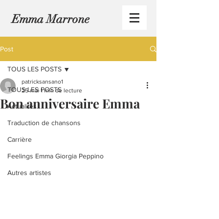
Emma Marrone
Post
TOUS LES POSTS
patricksansano1
TOUS LES POSTS
25 mai
1 min de lecture
Bon anniversaire Emma
Actualités
Traduction de chansons
Carrière
Feelings Emma Giorgia Peppino
Autres artistes