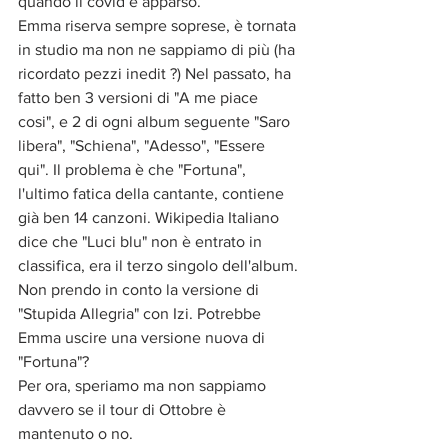
quando il covid è apparso.
Emma riserva sempre soprese, è tornata 
in studio ma non ne sappiamo di più (ha 
ricordato pezzi inedit ?) Nel passato, ha 
fatto ben 3 versioni di "A me piace 
cosi", e 2 di ogni album seguente "Saro 
libera", "Schiena", "Adesso", "Essere 
qui". Il problema è che "Fortuna", 
l'ultimo fatica della cantante, contiene 
già ben 14 canzoni. Wikipedia Italiano 
dice che "Luci blu" non è entrato in 
classifica, era il terzo singolo dell'album. 
Non prendo in conto la versione di 
"Stupida Allegria" con Izi. Potrebbe 
Emma uscire una versione nuova di 
"Fortuna"?
Per ora, speriamo ma non sappiamo 
davvero se il tour di Ottobre è 
mantenuto o no.