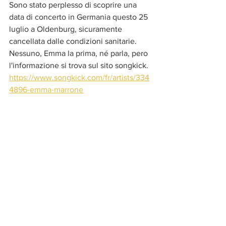
Sono stato perplesso di scoprire una 
data di concerto in Germania questo 25 
luglio a Oldenburg, sicuramente 
cancellata dalle condizioni sanitarie. 
Nessuno, Emma la prima, né parla, pero 
l'informazione si trova sul sito songkick.
https://www.songkick.com/fr/artists/334
4896-emma-marrone
Un concerto era già previsto in 
Germania in ottobre 2019 poco dopo 
l'intervento bolognese del 23 settembre.
Tutti auguriamo una cosa : rivedere 
Emma sul palco al più presto.