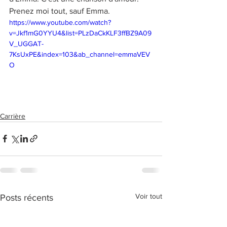
Prenez moi tout, sauf Emma.
https://www.youtube.com/watch?
v=Jkf1mG0YYU4&list=PLzDaCkKLF3ffBZ9A09
V_UGGAT-
7KsUxPE&index=103&ab_channel=emmaVEV
O
Carrière
Voir tout
Posts récents