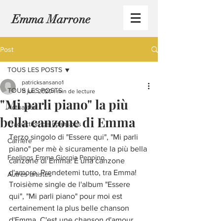
Emma Marrone
Post
TOUS LES POSTS
patricksansano1
TOUS LES POSTS
11 juil. 2020
1 min de lecture
"Mi parli piano" la più
Actualités
bella canzone di Emma
Traduction de chansons
Terzo singolo di "Essere qui", "Mi parli 
Carrière
piano" per mè è sicuramente la più bella 
Feelings Emma Giorgia Peppino
canzone di Emma. E una canzone 
d'amore. Prendetemi tutto, tra Emma!
Autres artistes
Troisième single de l'album "Essere 
qui", "Mi parli piano" pour moi est 
certainement la plus belle chanson 
d'Emma. C'est une chanson d'amour. 