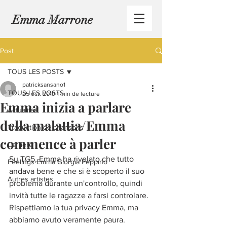
Emma Marrone
Post
TOUS LES POSTS
patricksansano1
TOUS LES POSTS
25 oct. 2019
1 min de lecture
Emma inizia a parlare
Actualités
della malattia/Emma
Traduction de chansons
commence à parler
Carrière
Su TG5, Emma ha rivelato che tutto 
Feelings Emma Giorgia Peppino
andava bene e che si è scoperto il suo 
Autres artistes
problema durante un'controllo, quindi 
invità tutte le ragazze a farsi controlare.
Rispettiamo la tua privacy Emma, ma 
abbiamo avuto veramente paura.