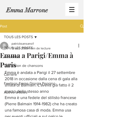
Emma Marrone
Post
TOUS LES POSTS
patricksansano1
TOUS LES POSTS
13 oct. 2019
1 min de lecture
Emma a Parigi/Emma à
Actualités
Paris
Traduction de chansons
Emma è andata a Parigi il 27 settembre 
Carrière
2018 in occasione dalla cena di gala alla 
Feelings Emma Giorgia Peppino
sfilata di Balmain. L'aveva già fatto il 2 
marzo dello stesso anno
Autres artistes
Emma è una fedele del stilisto francese 
(Pierre Balmain 1914-1982) che ha creato 
una famosa casa di moda. Emma usa 
per eventi ufficiali e sul palco le 