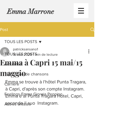
Emma Marrone
Post
TOUS LES POSTS
patricksansano1
TOUS LES POSTS
16 mai 2025
1 min de lecture
Emma à Capri 15 mai/15
Actualités
maggio
Traduction de chansons
Emma se trouve à l'hôtel Punta Tragara, 
Carrière
à Capri, d'après son compte Instagram.
Feelings Emma Giorgia Peppino
Emma è al Punta Tragara Hotel, Capri, 
secondo il suo  Instagram.
Autres artistes