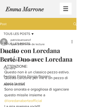
Emma Marrone
Post
TOUS LES POSTS
patricksansano1
TOUS LES POSTS
1 juin 2021
1 min de lecture
Duetto con Loredana
Actualités
Berté/Duo avec Loredana
Traduction de chansons
ATTENZIONE:
Carrière
Questo non è un classico pezzo estivo.
Feelings Emma Giorgia Peppino
Questa canzone per me è un pezzo di 
storia,la mia!
Autres artistes
Sono onorata e orgogliosa di sganciare 
questo missile insieme a 
@loredanaberteofficial
La mia mamma rock!!!