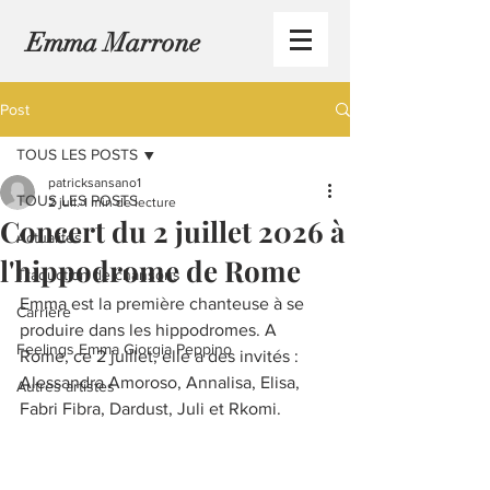
Emma Marrone
Post
TOUS LES POSTS
patricksansano1
TOUS LES POSTS
2 juil.
1 min de lecture
Concert du 2 juillet 2026 à
Actualités
l'hippodrome de Rome
Traduction de chansons
Emma est la première chanteuse à se 
Carrière
produire dans les hippodromes. A 
Feelings Emma Giorgia Peppino
Rome, ce 2 juillet, elle a des invités : 
Alessandra Amoroso, Annalisa, Elisa, 
Autres artistes
Fabri Fibra, Dardust, Juli et Rkomi.